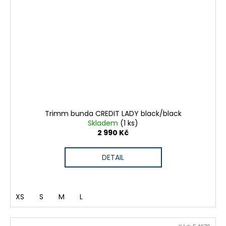
Trimm bunda CREDIT LADY black/black
Skladem
(1 ks)
2 990 Kč
DETAIL
XS
S
M
L