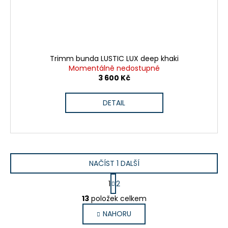
Trimm bunda LUSTIC LUX deep khaki
Momentálně nedostupné
3 600 Kč
DETAIL
NAČÍST 1 DALŠÍ
S
1
2
t
O
r
13
položek celkem
v
á
NAHORU
l
n
k
á