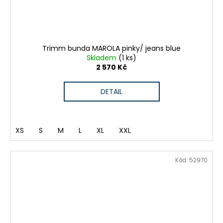
Trimm bunda MAROLA pinky/ jeans blue
Skladem
(1 ks)
2 570 Kč
DETAIL
XS
S
M
L
XL
XXL
Kód:
52970