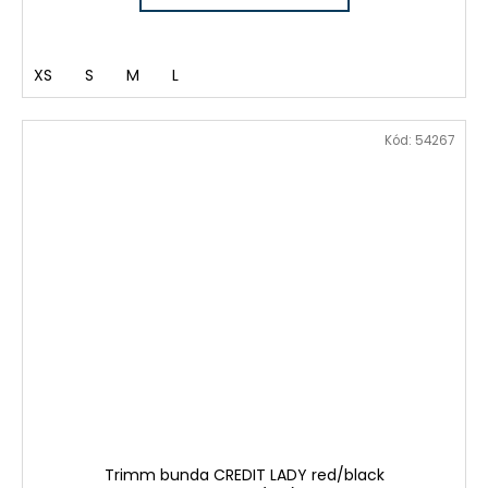
XS
S
M
L
Kód:
54267
Trimm bunda CREDIT LADY red/black