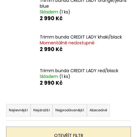
Trimm bunda CREDIT LADY orange/jeans
a
blue
Skladem
(1 ks)
j
2 990 Kč
í
t
Trimm bunda CREDIT LADY khaki/black
?
Momentálně nedostupné
2 990 Kč
Trimm bunda CREDIT LADY red/black
HLEDAT
Skladem
(1 ks)
2 990 Kč
D
Ř
o
a
p
Nejlevnější
Nejdražší
Nejprodávanější
Abecedně
o
z
r
e
u
n
OTEVŘÍT FILTR