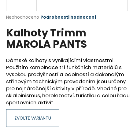
a
j
Průměrné
Neohodnoceno
Podrobnosti hodnocení
í
hodnocení
Kalhoty Trimm
produktu
t
je
?
MAROLA PANTS
0,0
z
5
hvězdiček.
Dámské kalhoty s vynikajícími vlastnostmi.
Použitím kombinace tří funkčních materiálů s
HLEDAT
vysokou prodyšností a odolností a dokonalým
střihovým technickým provedením jsou určeny
pro nejnáročnější aktivity v přírodě. Vhodné pro
skialpinismus, horolezectví, turistiku a celou řadu
D
sportovních aktivit.
o
p
o
ZVOLTE VARIANTU
r
u