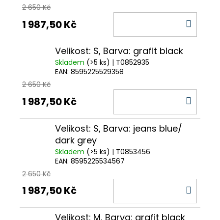
2 650 Kč
DO
1 987,50 Kč
KOŠÍ
Velikost: S, Barva: grafit black
Skladem
(>5 ks)
| T0852935
EAN:
8595225529358
2 650 Kč
DO
1 987,50 Kč
KOŠÍ
Velikost: S, Barva: jeans blue/
dark grey
Skladem
(>5 ks)
| T0853456
EAN:
8595225534567
2 650 Kč
DO
1 987,50 Kč
KOŠÍ
Velikost: M, Barva: grafit black