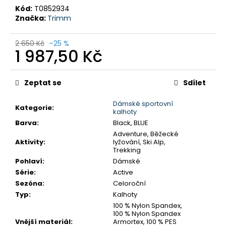
č
Kód:
T0852934
u
Značka:
Trimm
j
e
2 650 Kč
–25 %
m
1 987,50 Kč
e
Měrná
cena:
Zeptat se
Sdílet
KALHOTY
TRIMM
RONDO
Dámské sportovní
Kategorie
:
SHORT
kalhoty
Barva
:
Black, BLUE
1
342,50
Adventure, Běžecké
Aktivity
:
lyžování, Ski Alp,
Kč
Trekking
Původně:
1
Pohlaví
:
Dámské
790
Série
:
Active
Kč
Sezóna
:
Celoroční
Typ
:
Kalhoty
100 % Nylon Spandex,
100 % Nylon Spandex
Vnější materiál
:
Armortex, 100 % PES