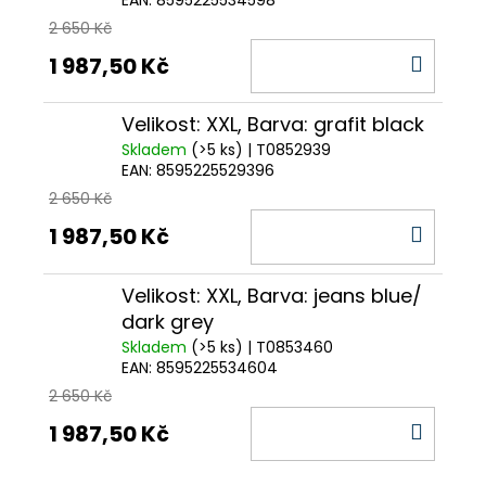
EAN:
8595225534598
2 650 Kč
DO
1 987,50 Kč
KOŠÍ
Velikost: XXL, Barva: grafit black
Skladem
(>5 ks)
| T0852939
EAN:
8595225529396
2 650 Kč
DO
1 987,50 Kč
KOŠÍ
Velikost: XXL, Barva: jeans blue/
dark grey
Skladem
(>5 ks)
| T0853460
EAN:
8595225534604
2 650 Kč
DO
1 987,50 Kč
KOŠÍ