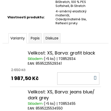
BiStretch, 100 % PES
Softshell, Bi Stretch
4-směrný elastický
materiál,
Vlastnosti produktu
:
Odedpínatelné šle,
Reflexní prvky
Varianty
Popis
Diskuze
Velikost: XS, Barva: grafit black
Skladem
(>5 ks)
| T0852934
EAN:
8595225529341
2 650 Kč
DO
1 987,50 Kč
KOŠÍ
Velikost: XS, Barva: jeans blue/
dark grey
Skladem
(>5 ks)
| T0853455
EAN:
8595225534550