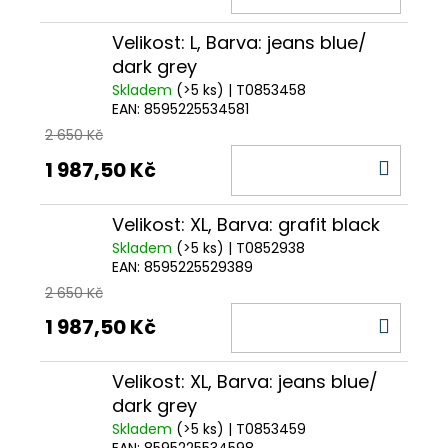
KOŠÍ
Velikost: L, Barva: jeans blue/
dark grey
Skladem
(>5 ks)
| T0853458
EAN:
8595225534581
2 650 Kč
DO
1 987,50 Kč
KOŠÍ
Velikost: XL, Barva: grafit black
Skladem
(>5 ks)
| T0852938
EAN:
8595225529389
2 650 Kč
DO
1 987,50 Kč
KOŠÍ
Velikost: XL, Barva: jeans blue/
dark grey
Skladem
(>5 ks)
| T0853459