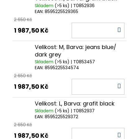
Skladem
(>5 ks)
| T0852936
EAN:
8595225529365
2 650 Kč
DO
1 987,50 Kč
KOŠÍ
Velikost: M, Barva: jeans blue/
dark grey
Skladem
(>5 ks)
| T0853457
EAN:
8595225534574
2 650 Kč
DO
1 987,50 Kč
KOŠÍ
Velikost: L, Barva: grafit black
Skladem
(>5 ks)
| T0852937
EAN:
8595225529372
2 650 Kč
DO
1 987,50 Kč