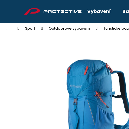
K
Přejít
na
o
Vybavení
Ba
obsah
Zpět
Zpět
š
do
do
í
Domů
Sport
Outdoorové vybavení
Turistické ba
k
obchodu
obchodu