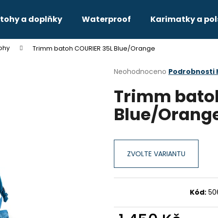
tohy a doplňky
Waterproof
Karimatky a pol
tohy
Trimm batoh COURIER 35L Blue/Orange
Co potřebujete najít?
Průměrné
Neohodnoceno
Podrobnosti
hodnocení
Trimm bato
produktu
HLEDAT
je
Blue/Orang
0,0
z
5
Doporučujeme
hvězdiček.
ZVOLTE VARIANTU
Kód:
50