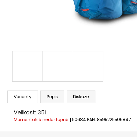
KALHOTY TRIMM RONDO SHORT
1 342,50 Kč
Původně:
1 790 Kč
Varianty
Popis
Diskuze
Velikost: 35l
Momentálně nedostupné
| 50684
EAN:
8595225506847
Z