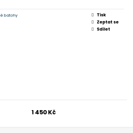
MM BOARD 65
 Kč
Tisk
cké batohy
Zeptat se
Sdílet
1 450 Kč