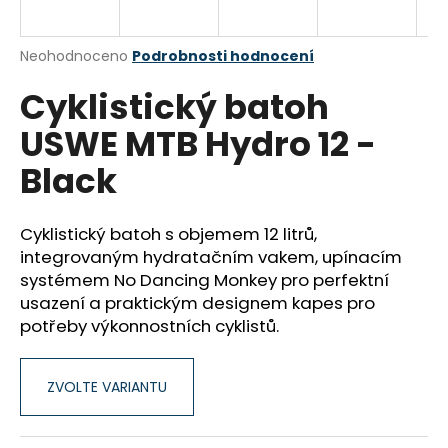
a
j
Průměrné
Neohodnoceno
Podrobnosti hodnocení
í
hodnocení
Cyklistický batoh
produktu
t
je
?
USWE MTB Hydro 12 -
0,0
z
Black
5
hvězdiček.
Cyklistický batoh s objemem 12 litrů,
HLEDAT
integrovaným hydratačním vakem, upínacím
systémem No Dancing Monkey pro perfektní
usazení a praktickým designem kapes pro
D
potřeby výkonnostních cyklistů.
o
p
o
ZVOLTE VARIANTU
r
u