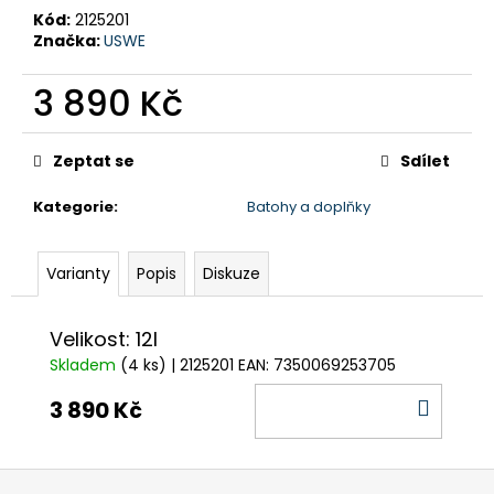
č
Kód:
2125201
u
Značka:
USWE
j
e
3 890 Kč
m
e
Měrná
cena:
Zeptat se
Sdílet
SPACÁK
TRIMM
Kategorie
:
Batohy a doplňky
NORD
750
Varianty
Popis
Diskuze
7
184
Kč
Původně:
Velikost: 12l
8
Skladem
(4 ks)
| 2125201
EAN:
7350069253705
980
Kč
DO
3 890 Kč
KOŠÍ
Z