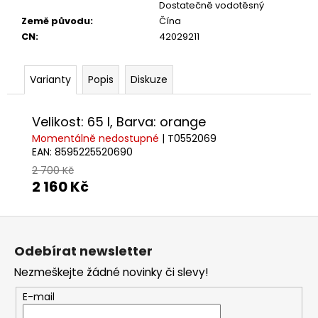
Dostatečně vodotěsný
Země původu
:
Čína
CN
:
42029211
Varianty
Popis
Diskuze
Velikost: 65 l, Barva: orange
Momentálně nedostupné
| T0552069
EAN:
8595225520690
2 700 Kč
2 160 Kč
Z
á
Odebírat newsletter
p
Nezmeškejte žádné novinky či slevy!
a
t
E-mail
í