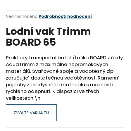
a
j
Průměrné
Neohodnoceno
Podrobnosti hodnocení
í
hodnocení
Lodní vak Trimm
produktu
t
je
?
BOARD 65
0,0
z
5
hvězdiček.
Praktický transportní batoh/taška BOARD z řady
AquaTrimm z maximálně nepromokavých
HLEDAT
materiálů. Svařované spoje a vodotěsný zip
zaručující dostatečnou vodotěsnost. Ramenní
popruhy z prodyšného materiálu s možností
rychlého odepnutí. K dispozici ve třech
D
velikostech.\n
o
p
o
ZVOLTE VARIANTU
r
u