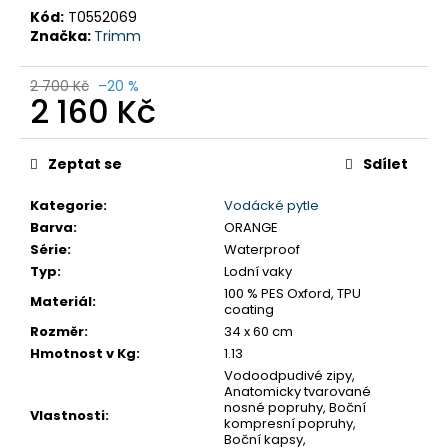
č
Kód:
T0552069
u
Značka:
Trimm
j
e
2 700 Kč
–20 %
m
2 160 Kč
e
Měrná
cena:
Zeptat se
Sdílet
LODNÍ
VAK
TRIMM
Kategorie
:
Vodácké pytle
BOARD
Barva
:
ORANGE
65
Série
:
Waterproof
2
Typ
:
Lodní vaky
160
100 % PES Oxford, TPU
Kč
Materiál
:
coating
Původně:
Rozměr
:
34 x 60 cm
2
700
Hmotnost v Kg
:
1.13
Kč
Vodoodpudivé zipy,
Anatomicky tvarované
nosné popruhy, Boční
Vlastnosti
:
kompresní popruhy,
Boční kapsy,