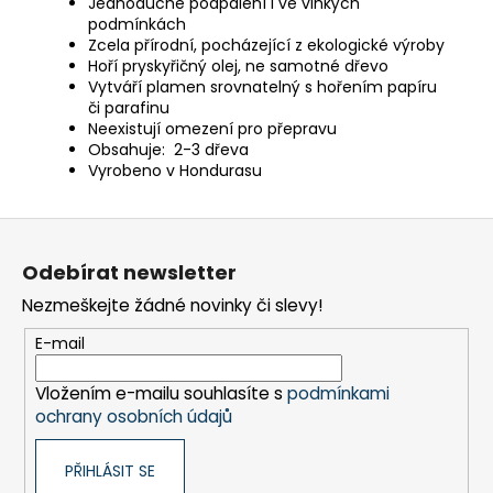
Jednoduché podpálení i ve vlhkých
podmínkách
Zcela přírodní, pocházející z ekologické výroby
Hoří pryskyřičný olej, ne samotné dřevo
Vytváří plamen srovnatelný s hořením papíru
či parafinu
Neexistují omezení pro přepravu
Obsahuje: 2-3 dřeva
Vyrobeno v Hondurasu
Z
á
Odebírat newsletter
p
Nezmeškejte žádné novinky či slevy!
a
t
E-mail
í
Vložením e-mailu souhlasíte s
podmínkami
ochrany osobních údajů
PŘIHLÁSIT SE