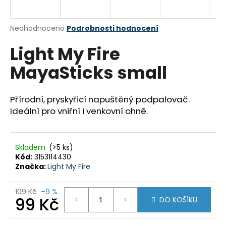
a
j
Průměrné
Neohodnoceno
Podrobnosti hodnocení
í
hodnocení
Light My Fire
produktu
t
je
?
MayaSticks small
0,0
z
5
hvězdiček.
Přírodní, pryskyřicí napuštěný podpalovač.
Ideální pro vniřní i venkovní ohně.
HLEDAT
Skladem
(>5 ks)
Kód:
3153114430
D
Značka:
Light My Fire
o
p
109 Kč
–9 %
o
99 Kč
DO KOŠÍKU
r
u
Měrná