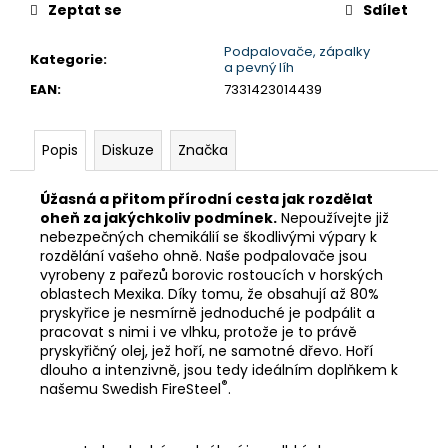
č
cena:
Zeptat se
Sdílet
u
j
Podpalovače, zápalky
Kategorie
:
e
a pevný líh
m
EAN
:
7331423014439
e
Popis
Diskuze
Značka
SPACÁK
TRIMM
Úžasná a přitom přírodní cesta jak rozdělat
NORD
oheň za jakýchkoliv podmínek.
Nepoužívejte již
750
nebezpečných chemikálií se škodlivými výpary k
7
rozdělání vašeho ohně. Naše podpalovače jsou
184
vyrobeny z pařezů borovic rostoucích v horských
Kč
oblastech Mexika. Díky tomu, že obsahují až 80%
Původně:
pryskyřice je nesmírně jednoduché je podpálit a
8
pracovat s nimi i ve vlhku, protože je to právě
980
Kč
pryskyřičný olej, jež hoří, ne samotné dřevo. Hoří
dlouho a intenzivně, jsou tedy ideálním doplňkem k
®
našemu Swedish FireSteel
.