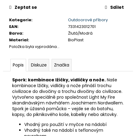
č
cena:
u
Zeptat se
Sdílet
j
e
Kategorie
:
Outdoorové příbory
m
EAN
:
7331423012701
e
Barva
:
Žlutá/Modrá
Material
:
BioPlast
Položka byla vyprodána…
KALHOTY
TRIMM
RONDO
Popis
Diskuze
Značka
SHORT
1
Spork: kombinace lžičky, vidličky a nože.
Naše
342,50
kombinace lžičky, vidličky a nože přináší trochu
Kč
Původně:
civilizace do divočiny a trochu divočiny do civilizace.
1
Vytvořeno speciálně pro společnost Light My Fire
790
skandinávským návrhářem Joachimem Nordwallem.
Kč
Spork je úžasná pomůcka – vejde se do batohu,
kapsy, do piknikového koše, kabelky nebo aktovky.
Vhodný pro použití v myčce na nádobí
Vhodný také na nádobí s teflonovým
povrchem