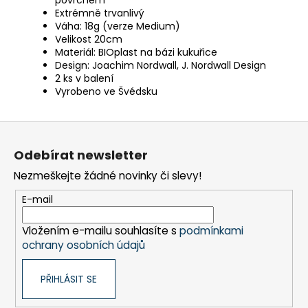
Extrémně trvanlivý
Váha: 18g (verze Medium)
Velikost 20cm
Materiál: BIOplast na bázi kukuřice
Design: Joachim Nordwall, J. Nordwall Design
2 ks v balení
Vyrobeno ve Švédsku
Z
á
Odebírat newsletter
p
Nezmeškejte žádné novinky či slevy!
a
t
E-mail
í
Vložením e-mailu souhlasíte s
podmínkami
ochrany osobních údajů
PŘIHLÁSIT SE