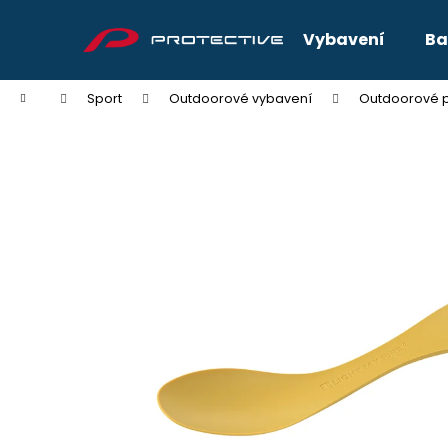
K
Přejít
na
o
Vybavení
Ba
obsah
Zpět
Zpět
š
do
do
í
Domů
Sport
Outdoorové vybavení
Outdoorové p
k
obchodu
obchodu