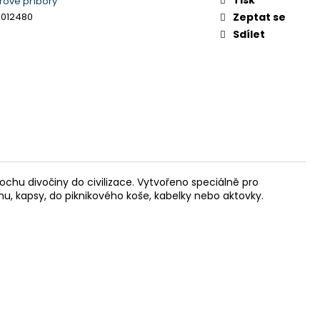
ové příbory
ENONA
3012480
Zeptat se
 Kč
Sdílet
rochu divočiny do civilizace. Vytvořeno speciálně pro
, kapsy, do piknikového koše, kabelky nebo aktovky.