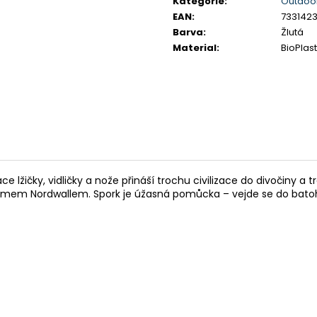
Kategorie
:
Outdoor
BUNDA TRIMM ORADA
BUNDA TRIMM Z
EAN
:
733142
2 595 Kč
1 920 Kč
Barva
:
Žlutá
Původně:
3 460 Kč
Původně:
2 560
Material
:
BioPlast
 lžičky, vidličky a nože přináší trochu civilizace do divočiny a t
mem Nordwallem. Spork je úžasná pomůcka – vejde se do batohu