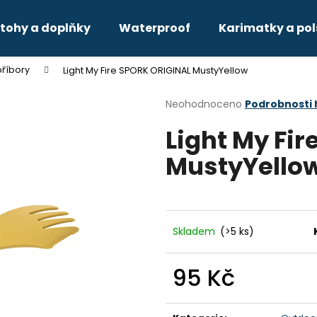
tohy a doplňky
Waterproof
Karimatky a pol
říbory
Light My Fire SPORK ORIGINAL MustyYellow
Co potřebujete najít?
Průměrné
Neohodnoceno
Podrobnosti
hodnocení
Light My Fi
produktu
HLEDAT
je
MustyYello
0,0
z
5
Doporučujeme
hvězdiček.
Skladem
(>5 ks)
95 Kč
Měrná
cena: