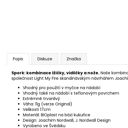
OBAL NA SPACÁK TRIMM M
224 Kč
Původně:
280 Kč
Popis
Diskuze
Značka
Spork: kombinace lžičky, vidličky a nože.
Naše kombinace
společnost Light My Fire skandinávským návrhářem Joachi
Vhodný pro použití v myčce na nádobí
Vhodný také na nádobí s teflonovým povrchem
Extrémně trvanlivý
Váha: 11g (verze Original)
Velikosti 17cm
Materiál: BIOplast na bázi kukuřice
Design: Joachim Nordwall, J. Nordwall Design
Vyrobeno ve Švédsku