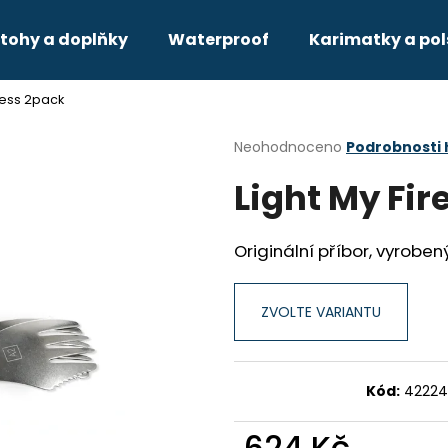
tohy a doplňky
Waterproof
Karimatky a pol
nless 2pack
Co potřebujete najít?
Průměrné
Neohodnoceno
Podrobnosti
hodnocení
Light My Fir
produktu
HLEDAT
je
0,0
z
Originální příbor, vyroben
5
Doporučujeme
hvězdiček.
ZVOLTE VARIANTU
Kód:
42224
624 Kč