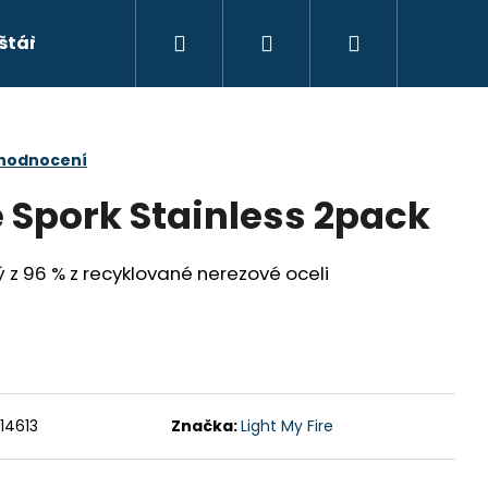
Hledat
Přihlášení
Nákupní
štáře
Spací pytle a doplňky
Stany a doplňky
košík
 hodnocení
e Spork Stainless 2pack
ý z 96 % z recyklované nerezové oceli
Následující
14613
Značka:
Light My Fire