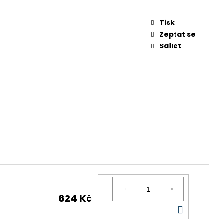
ENONA
Tisk
 Kč
Zeptat se
Sdílet
624 Kč
DO