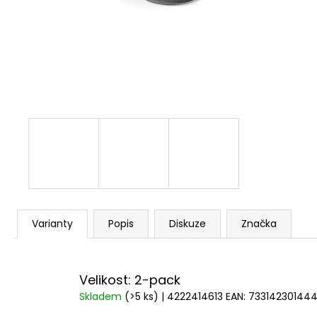
OBAL NA SPACÁK TRIMM M
224 Kč
Původně:
280 Kč
Varianty
Popis
Diskuze
Značka
Velikost: 2-pack
Skladem
(>5 ks)
| 4222414613
EAN:
73314230144