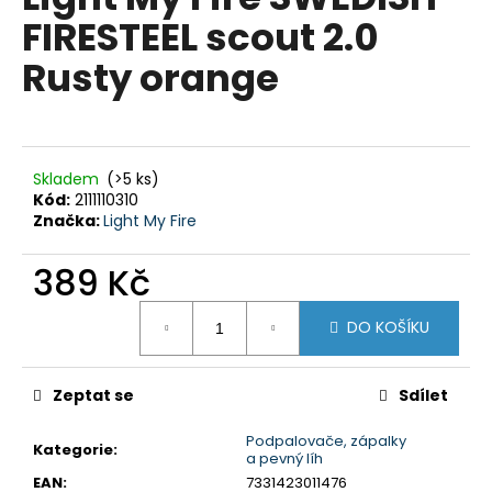
je
a
FIRESTEEL scout 2.0
0,0
z
j
Rusty orange
5
í
hvězdiček.
t
?
Skladem
(>5 ks)
Kód:
2111110310
Značka:
Light My Fire
HLEDAT
389 Kč
Měrná
DO KOŠÍKU
cena:
D
o
p
Zeptat se
Sdílet
o
Podpalovače, zápalky
r
Kategorie
:
a pevný líh
u
EAN
:
7331423011476