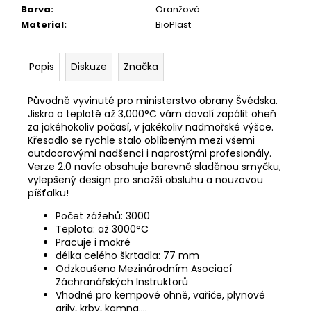
č
Barva
:
Oranžová
u
Material
:
BioPlast
j
e
m
Popis
Diskuze
Značka
e
Původně vyvinuté pro ministerstvo obrany Švédska.
Jiskra o teplotě až 3,000°C vám dovolí zapálit oheň
LODNÍ
za jakéhokoliv počasí, v jakékoliv nadmořské výšce.
VAK
Křesadlo se rychle stalo oblíbeným mezi všemi
TRIMM
outdoorovými nadšenci i naprostými profesionály.
BOARD
65
Verze 2.0 navíc obsahuje barevně sladěnou smyčku,
vylepšený design pro snažší obsluhu a nouzovou
2
píšťalku!
160
Kč
Počet zážehů: 3000
Původně:
Teplota: až 3000°C
2
Pracuje i mokré
700
Kč
délka celého škrtadla: 77 mm
Odzkoušeno Mezinárodním Asociací
Záchranářských Instruktorů
Vhodné pro kempové ohně, vařiče, plynové
grily, krby, kamna….