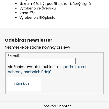
Jiskra může být použita jako tísňový signál
Vyrobeno ve Švédsku
Váha 27g
Vyrobeno z BIOplastu
Z
á
Odebírat newsletter
p
Nezmeškejte žádné novinky či slevy!
a
t
E-mail
í
Vložením e-mailu souhlasíte s
podmínkami
ochrany osobních údajů
PŘIHLÁSIT SE
Vytvořil Shoptet