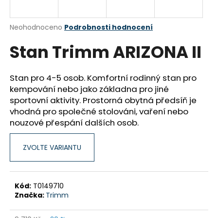
a
j
Průměrné
Neohodnoceno
Podrobnosti hodnocení
í
hodnocení
Stan Trimm ARIZONA II
produktu
t
je
?
0,0
z
Stan pro 4-5 osob. Komfortní rodinný stan pro
5
kempování nebo jako základna pro jiné
hvězdiček.
sportovní aktivity. Prostorná obytná předsíň je
vhodná pro společné stolováni, vaření nebo
HLEDAT
nouzové přespání dalších osob.
ZVOLTE VARIANTU
D
o
p
o
Kód:
T0149710
Značka:
Trimm
r
u