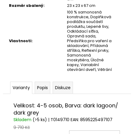
Rozměr sbalený
:
23 x 23 x 67 cm
100 % samonosná
konstrukce, Doplňková
podlážka součástí
produktu, Lepené švy,
Odkládací síťka,
Opravná sada,
Vlastnosti
:
Předsíňka pro vaření a
skladování, Přídavná
stříška, Reflexní prvky,
Samonosná
moskytiéra, Úložné
kapsy, Variabilní
otevírání dveří, Větrání
Varianty
Popis
Diskuze
Velikost: 4-5 osob, Barva: dark lagoon/
dark grey
Skladem
(>5 ks)
| T0149710
EAN:
8595225497107
9 710 Kč