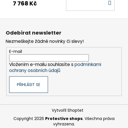
DO
7 768 Kč
KOŠÍ
Z
á
Odebírat newsletter
p
Nezmeškejte žádné novinky či slevy!
a
t
E-mail
í
Vložením e-mailu souhlasíte s
podmínkami
ochrany osobních údajů
PŘIHLÁSIT SE
Vytvořil Shoptet
Copyright 2026
Protective shops
. Všechna práva
vyhrazena.