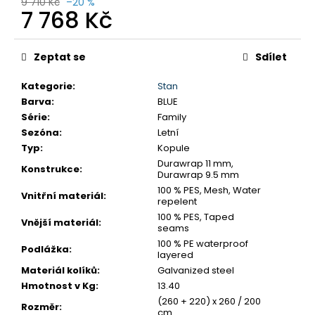
č
9 710 Kč
–20 %
7 768 Kč
u
j
Měrná
e
cena:
Zeptat se
Sdílet
m
e
Kategorie
:
Stan
Barva
:
BLUE
Série
:
Family
BUNDA
TRIMM
Sezóna
:
Letní
ORADA
Typ
:
Kopule
2
Durawrap 11 mm,
Konstrukce
:
595
Durawrap 9.5 mm
Kč
100 % PES, Mesh, Water
Vnitřní materiál
:
Původně:
repelent
3
100 % PES, Taped
460
Vnější materiál
:
seams
Kč
100 % PE waterproof
Podlážka
:
layered
Materiál kolíků
:
Galvanized steel
Hmotnost v Kg
:
13.40
(260 + 220) x 260 / 200
Rozměr
:
cm