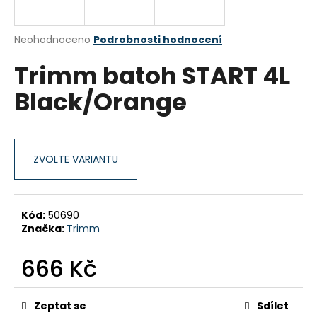
a
j
Průměrné
Neohodnoceno
Podrobnosti hodnocení
í
hodnocení
Trimm batoh START 4L
produktu
t
je
?
Black/Orange
0,0
z
5
hvězdiček.
ZVOLTE VARIANTU
HLEDAT
Kód:
50690
D
Značka:
Trimm
o
p
666 Kč
o
r
Měrná
cena:
u
Zeptat se
Sdílet