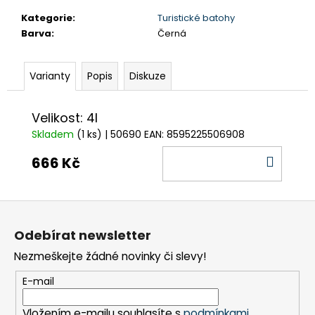
č
u
Kategorie
:
Turistické batohy
j
Barva
:
Černá
e
m
Varianty
Popis
Diskuze
e
Velikost: 4l
BUNDA
TRIMM
Skladem
(1 ks)
| 50690
EAN:
8595225506908
ZENA
DO
666 Kč
1
777,50
KOŠÍ
Kč
Původně:
Z
2
370
á
Odebírat newsletter
Kč
p
Nezmeškejte žádné novinky či slevy!
a
t
E-mail
í
Vložením e-mailu souhlasíte s
podmínkami