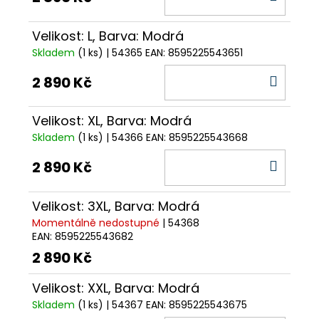
KOŠÍ
Velikost: L, Barva: Modrá
Skladem
(1 ks)
| 54365
EAN:
8595225543651
DO
2 890 Kč
KOŠÍ
Velikost: XL, Barva: Modrá
Skladem
(1 ks)
| 54366
EAN:
8595225543668
DO
2 890 Kč
KOŠÍ
Velikost: 3XL, Barva: Modrá
Momentálně nedostupné
| 54368
EAN:
8595225543682
2 890 Kč
Velikost: XXL, Barva: Modrá
Skladem
(1 ks)
| 54367
EAN:
8595225543675