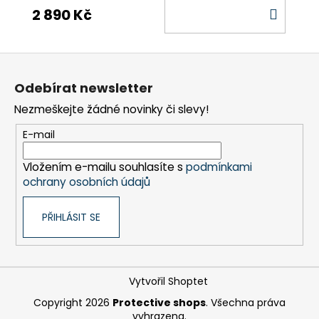
DO
2 890 Kč
KOŠÍ
Z
á
Odebírat newsletter
p
Nezmeškejte žádné novinky či slevy!
a
t
E-mail
í
Vložením e-mailu souhlasíte s
podmínkami
ochrany osobních údajů
PŘIHLÁSIT SE
Vytvořil Shoptet
Copyright 2026
Protective shops
. Všechna práva
vyhrazena.