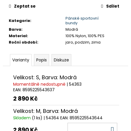
č
cena:
Zeptat se
Sdílet
u
j
Pánské sportovní
e
Kategorie
:
bundy
m
Barva
:
Modrá
e
Material
:
100% Nylon, 100% PES
Roční období
:
jaro, podzim, zima
KALHOTY
TRIMM
TAIPE
Varianty
Popis
Diskuze
1
492,50
Velikost: S, Barva: Modrá
Kč
Původně:
Momentálně nedostupné
| 54363
1
EAN:
8595225543637
990
2 890 Kč
Kč
Velikost: M, Barva: Modrá
Skladem
(1 ks)
| 54364
EAN:
8595225543644
DO
2 890 Kč