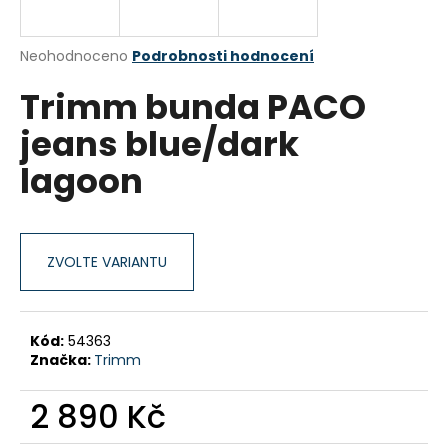
a
j
Průměrné
Neohodnoceno
Podrobnosti hodnocení
í
hodnocení
Trimm bunda PACO
produktu
t
je
?
jeans blue/dark
0,0
z
lagoon
5
hvězdiček.
HLEDAT
ZVOLTE VARIANTU
D
o
Kód:
54363
p
Značka:
Trimm
o
r
2 890 Kč
u
Měrná